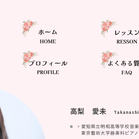
高梨 愛未
Takanashi
▫️愛知県立明和高等学校音
東京藝術大学器楽科ピア