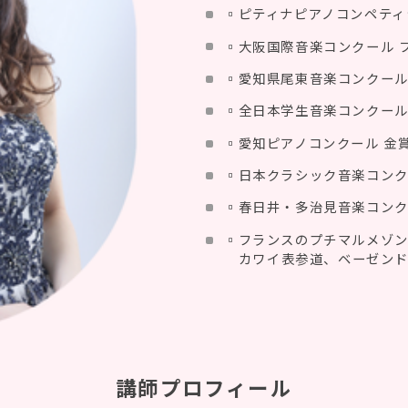
▫️ピティナピアノコンペティ
▫️大阪国際音楽コンクール 
▫️愛知県尾東音楽コンクール
▫️全日本学生音楽コンクー
▫️愛知ピアノコンクール 金
▫️日本クラシック音楽コン
▫️春日井・多治見音楽コンク
▫️フランスのプチマルメゾ
カワイ表参道、ベーゼン
講師プロフィール