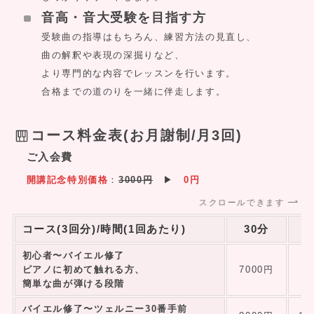
音高・音大受験を目指す方
受験曲の指導はもちろん、練習方法の見直し、
曲の解釈や表現の深掘りなど、
より専門的な
内容でレッスンを行います。
合格までの道のりを一緒に伴走します。
コース料金表(お月謝制/月3回)
ご入会費
開講記念特別価格
：
3000円
▶︎
0円
スクロールできます
コース(3回分)/時間(1回あたり)
30分
初心者〜バイエル修了
ピアノに初めて触れる方、
7000円
簡単な曲が弾ける段階
バイエル修了〜ツェルニー30番手前