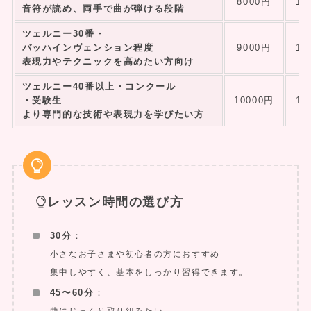
8000円
10
音符が読め、両手で曲が弾ける段階
ツェルニー30番・
バッハインヴェンション程度
9000円
11
表現力やテクニックを高めたい方向け
ツェルニー40番以上・コンクール
・受験生
10000円
13
より専門的な技術や表現力を学びたい方
レッスン時間の選び方
30分
：
小さなお子さまや初心者の方におすすめ
集中しやすく、基本をしっかり習得できます。
45〜60分
：